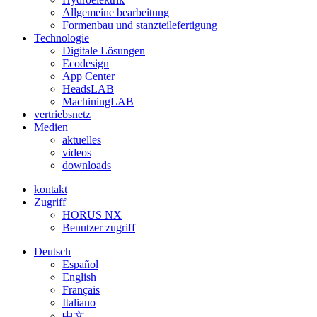
Allgemeine bearbeitung
Formenbau und stanzteilefertigung
Technologie
Digitale Lösungen
Ecodesign
App Center
HeadsLAB
MachiningLAB
vertriebsnetz
Medien
aktuelles
videos
downloads
kontakt
Zugriff
HORUS NX
Benutzer zugriff
Deutsch
Español
English
Français
Italiano
中文