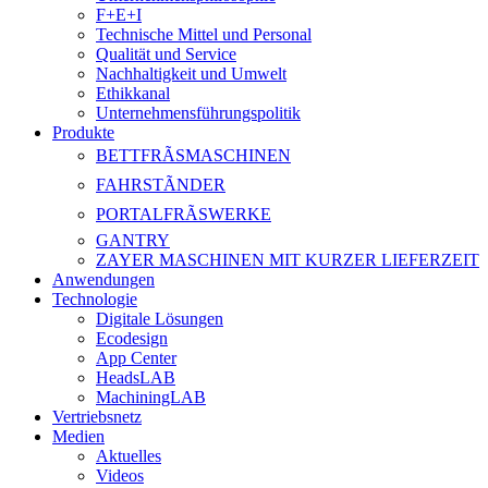
F+E+I
Technische Mittel und Personal
Qualität und Service
Nachhaltigkeit und Umwelt
Ethikkanal
Unternehmensführungspolitik
Produkte
BETTFRÃSMASCHINEN
FAHRSTÃNDER
PORTALFRÃSWERKE
GANTRY
ZAYER MASCHINEN MIT KURZER LIEFERZEIT
Anwendungen
Technologie
Digitale Lösungen
Ecodesign
App Center
HeadsLAB
MachiningLAB
Vertriebsnetz
Medien
Aktuelles
Videos