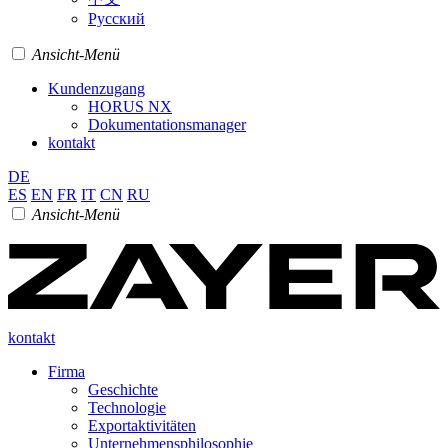
Pусский
Ansicht-Menü
Kundenzugang
HORUS NX
Dokumentationsmanager
kontakt
DE
ES
EN
FR
IT
CN
RU
Ansicht-Menü
kontakt
Firma
Geschichte
Technologie
Exportaktivitäten
Unternehmensphilosophie