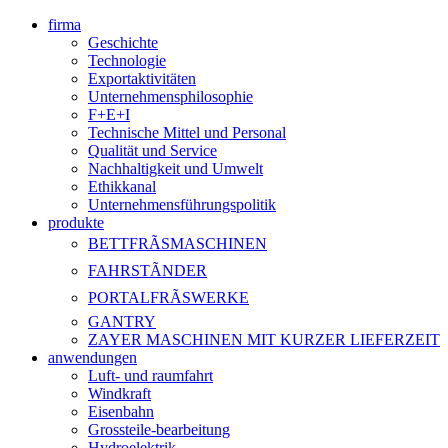
firma
Geschichte
Technologie
Exportaktivitäten
Unternehmensphilosophie
F+E+I
Technische Mittel und Personal
Qualität und Service
Nachhaltigkeit und Umwelt
Ethikkanal
Unternehmensführungspolitik
produkte
BETTFRÃSMASCHINEN
FAHRSTÃNDER
PORTALFRÃSWERKE
GANTRY
ZAYER MASCHINEN MIT KURZER LIEFERZEIT
anwendungen
Luft- und raumfahrt
Windkraft
Eisenbahn
Grossteile-bearbeitung
Hydroelektrik