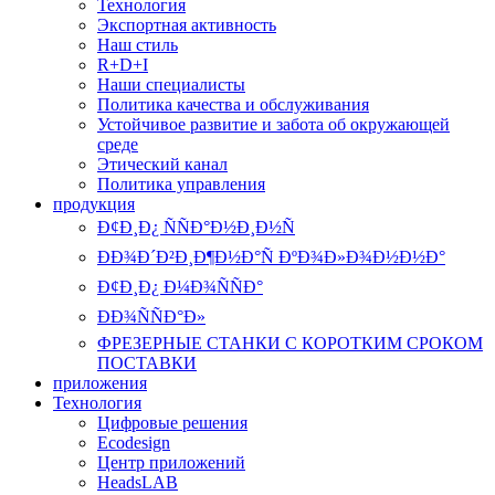
Технология
Экспортная активность
Наш стиль
R+D+I
Наши специалисты
Политика качества и обслуживания
Устойчивое развитие и забота об окружающей
среде
Этический канал
Политика управления
продукция
Ð¢Ð¸Ð¿ ÑÑÐ°Ð½Ð¸Ð½Ñ
ÐÐ¾Ð´Ð²Ð¸Ð¶Ð½Ð°Ñ ÐºÐ¾Ð»Ð¾Ð½Ð½Ð°
Ð¢Ð¸Ð¿ Ð¼Ð¾ÑÑÐ°
ÐÐ¾ÑÑÐ°Ð»
ФРЕЗЕРНЫЕ СТАНКИ С КОРОТКИМ СРОКОМ
ПОСТАВКИ
приложения
Технология
Цифровые решения
Ecodesign
Центр приложений
HeadsLAB