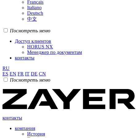
Français
Italiano
Deutsch
中文
Посмотреть меню
Доступ клиентов
HORUS NX
Менеджер по документам
контакты
RU
ES
EN
FR
IT
DE
CN
Посмотреть меню
контакты
компания
История