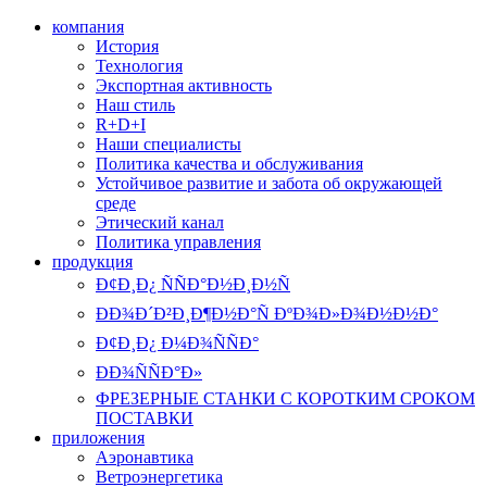
компания
История
Технология
Экспортная активность
Наш стиль
R+D+I
Наши специалисты
Политика качества и обслуживания
Устойчивое развитие и забота об окружающей
среде
Этический канал
Политика управления
продукция
Ð¢Ð¸Ð¿ ÑÑÐ°Ð½Ð¸Ð½Ñ
ÐÐ¾Ð´Ð²Ð¸Ð¶Ð½Ð°Ñ ÐºÐ¾Ð»Ð¾Ð½Ð½Ð°
Ð¢Ð¸Ð¿ Ð¼Ð¾ÑÑÐ°
ÐÐ¾ÑÑÐ°Ð»
ФРЕЗЕРНЫЕ СТАНКИ С КОРОТКИМ СРОКОМ
ПОСТАВКИ
приложения
Аэронавтика
Ветроэнергетика