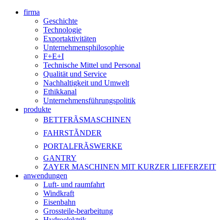
firma
Geschichte
Technologie
Exportaktivitäten
Unternehmensphilosophie
F+E+I
Technische Mittel und Personal
Qualität und Service
Nachhaltigkeit und Umwelt
Ethikkanal
Unternehmensführungspolitik
produkte
BETTFRÃSMASCHINEN
FAHRSTÃNDER
PORTALFRÃSWERKE
GANTRY
ZAYER MASCHINEN MIT KURZER LIEFERZEIT
anwendungen
Luft- und raumfahrt
Windkraft
Eisenbahn
Grossteile-bearbeitung
Hydroelektrik