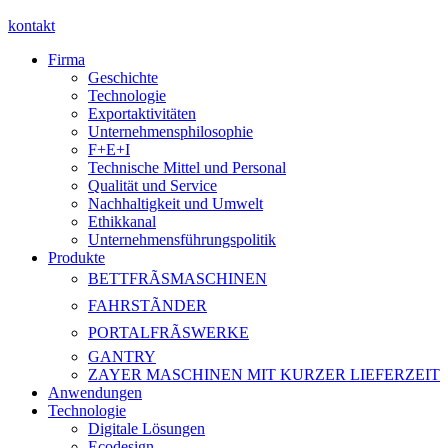
kontakt
Firma
Geschichte
Technologie
Exportaktivitäten
Unternehmensphilosophie
F+E+I
Technische Mittel und Personal
Qualität und Service
Nachhaltigkeit und Umwelt
Ethikkanal
Unternehmensführungspolitik
Produkte
BETTFRÃSMASCHINEN
FAHRSTÃNDER
PORTALFRÃSWERKE
GANTRY
ZAYER MASCHINEN MIT KURZER LIEFERZEIT
Anwendungen
Technologie
Digitale Lösungen
Ecodesign