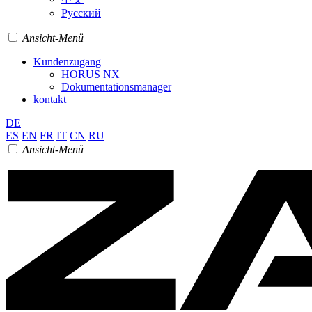
Pусский
Ansicht-Menü
Kundenzugang
HORUS NX
Dokumentationsmanager
kontakt
DE
ES
EN
FR
IT
CN
RU
Ansicht-Menü