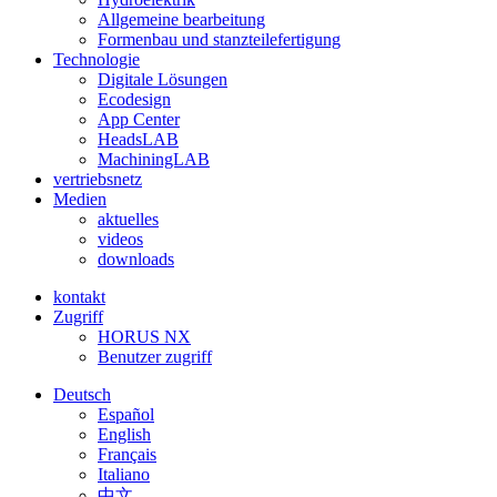
Allgemeine bearbeitung
Formenbau und stanzteilefertigung
Technologie
Digitale Lösungen
Ecodesign
App Center
HeadsLAB
MachiningLAB
vertriebsnetz
Medien
aktuelles
videos
downloads
kontakt
Zugriff
HORUS NX
Benutzer zugriff
Deutsch
Español
English
Français
Italiano
中文