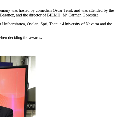
remony was hosted by comedian Óscar Terol, and was attended by the
r Basañez, and the director of BIEMH, Mª Carmen Gorostiza.
 Unibertsitatea, Osalan, Spri, Tecnun-University of Navarra and the
 when deciding the awards.