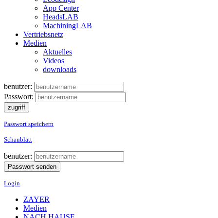
App Center
HeadsLAB
MachiningLAB
Vertriebsnetz
Medien
Aktuelles
Videos
downloads
benutzer:
Passwort:
Passwort speichern
Schaublatt
benutzer:
Login
ZAYER
Medien
NACH HAUSE