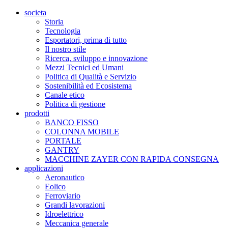
societa
Storia
Tecnologia
Esportatori, prima di tutto
Il nostro stile
Ricerca, sviluppo e innovazione
Mezzi Tecnici ed Umani
Politica di Qualità e Servizio
Sostenibilità ed Ecosistema
Canale etico
Politica di gestione
prodotti
BANCO FISSO
COLONNA MOBILE
PORTALE
GANTRY
MACCHINE ZAYER CON RAPIDA CONSEGNA
applicazioni
Aeronautico
Eolico
Ferroviario
Grandi lavorazioni
Idroelettrico
Meccanica generale