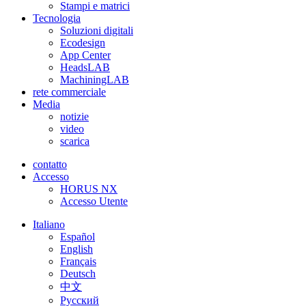
Stampi e matrici
Tecnologia
Soluzioni digitali
Ecodesign
App Center
HeadsLAB
MachiningLAB
rete commerciale
Media
notizie
video
scarica
contatto
Accesso
HORUS NX
Accesso Utente
Italiano
Español
English
Français
Deutsch
中文
Pусский