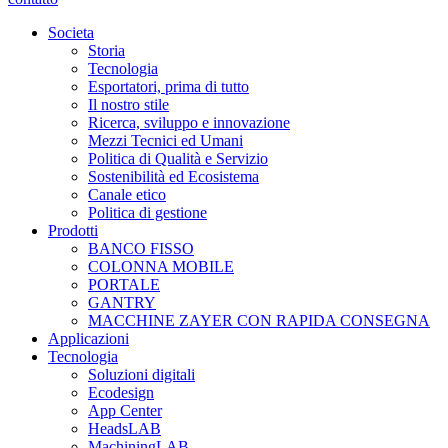
Societa
Storia
Tecnologia
Esportatori, prima di tutto
Il nostro stile
Ricerca, sviluppo e innovazione
Mezzi Tecnici ed Umani
Politica di Qualità e Servizio
Sostenibilità ed Ecosistema
Canale etico
Politica di gestione
Prodotti
BANCO FISSO
COLONNA MOBILE
PORTALE
GANTRY
MACCHINE ZAYER CON RAPIDA CONSEGNA
Applicazioni
Tecnologia
Soluzioni digitali
Ecodesign
App Center
HeadsLAB
MachiningLAB