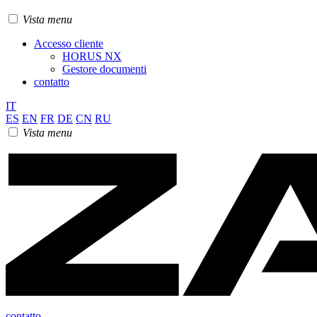
Vista menu
Accesso cliente
HORUS NX
Gestore documenti
contatto
IT
ES
EN
FR
DE
CN
RU
Vista menu
contatto